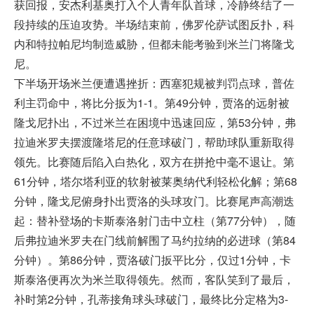
获回报，安杰利基奥打入个人青年队首球，冷静终结了一
段持续的压迫攻势。半场结束前，佛罗伦萨试图反扑，科
内和特拉帕尼均制造威胁，但都未能考验到米兰门将隆戈
尼。
下半场开场米兰便遭遇挫折：西塞犯规被判罚点球，普佐
利主罚命中，将比分扳为1-1。第49分钟，贾洛的远射被
隆戈尼扑出，不过米兰在困境中迅速回应，第53分钟，弗
拉迪米罗夫摆渡隆塔尼的任意球破门，帮助球队重新取得
领先。比赛随后陷入白热化，双方在拼抢中毫不退让。第
61分钟，塔尔塔利亚的软射被莱奥纳代利轻松化解；第68
分钟，隆戈尼俯身扑出贾洛的头球攻门。比赛尾声高潮迭
起：替补登场的卡斯泰洛射门击中立柱（第77分钟），随
后弗拉迪米罗夫在门线前解围了马约拉纳的必进球（第84
分钟）。第86分钟，贾洛破门扳平比分，仅过1分钟，卡
斯泰洛便再次为米兰取得领先。然而，客队笑到了最后，
补时第2分钟，孔蒂接角球头球破门，最终比分定格为3-