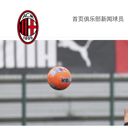
首页
俱乐部
新闻
球员